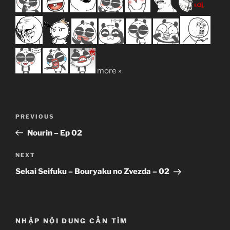
more »
Post
Previous
PREVIOUS
navigation
Post
Nourin – Ep 02
Next
NEXT
Post
Sekai Seifuku – Bouryaku no Zvezda – 02
NHẬP NỘI DUNG CẦN TÌM