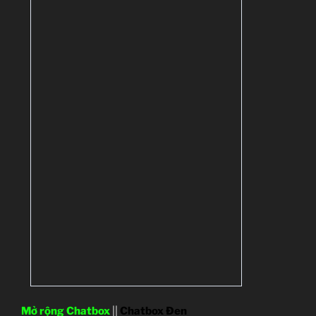
Mở rộng Chatbox
||
Chatbox Đen