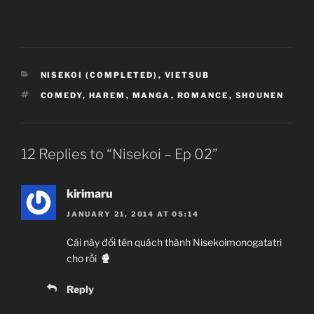
Nisekoi
CATEGORIES
NISEKOI (COMPLETED)
,
VIETSUB
ニセコイ
TAGS
COMEDY
,
HAREM
,
MANGA
,
ROMANCE
,
SHOUNEN
TV Series
Unknown
11.01.2014 đến ??
12 Replies to “Nisekoi – Ep 02”
Shaft
Shinbou Akiyuki
(Monogatari series,
kirimaru
Sayonara Zetsubou Sensei)
JANUARY 21, 2014 AT 05:14
Comedy, Harem, Manga, Romance, Shounen
Cái này đổi tên quách thành Nisekoimonogatatri
cho rồi
~Thành viên thực hiện~
Reply
Zenko