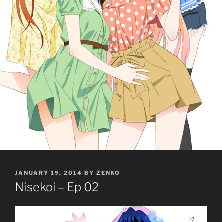
POSTED
JANUARY 19, 2014
BY
ZENKO
ON
Nisekoi – Ep 02