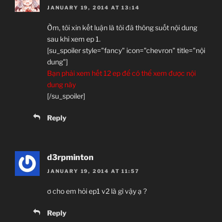
JANUARY 19, 2014 AT 13:14
Ờm, tôi xin kết luận là tôi đã thông suốt nội dung
sau khi xem ep 1.
[su_spoiler style="fancy" icon="chevron" title="nội
dung"]
Bạn phải xem hết 12 ep để có thể xem được nội
dung này
[/su_spoiler]
Reply
d3rpminton
JANUARY 19, 2014 AT 11:57
ơ cho em hỏi ep1 v2 là gì vậy ạ ?
Reply