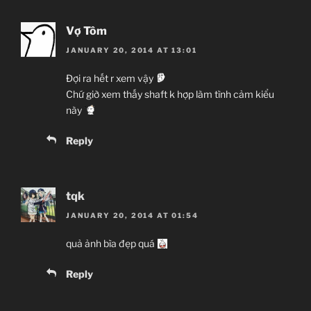
JJ-Channel
Vợ Tôm
Giới thiệu nội dung:
JANUARY 20, 2014 AT 13:01
Harry Potter và… à nhầm, đại ca xã hội đen và cuộc
tình giả tạo.
Đợi ra hết r xem vậy
Chứ giờ xem thấy shaft k hợp làm tình cảm kiểu
này
Reply
tqk
JANUARY 20, 2014 AT 01:54
quả ảnh bìa đẹp quá
Reply