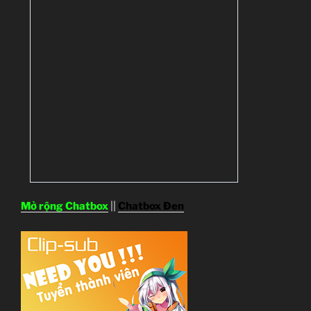
Mở rộng Chatbox
||
Chatbox Đen