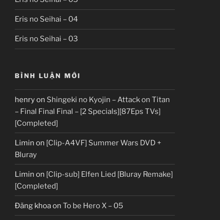
Eris no Seihai – 04
Eris no Seihai – 03
BÌNH LUẬN MỚI
henry
on
Shingeki no Kyojin – Attack on Titan
– Final Final Final – [2 Specials][87Eps TVs]
[Completed]
Limin
on
[Clip-A4VF] Summer Wars DVD +
Bluray
Limin
on
[Clip-sub] Elfen Lied [Bluray Remake]
[Completed]
Đăng khoa
on
To be Hero X – 05