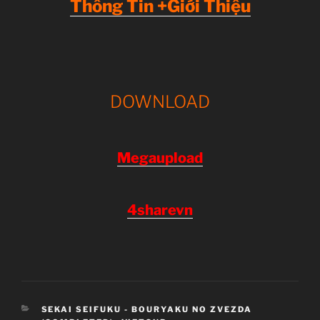
Thông Tin +Giới Thiệu
DOWNLOAD
Megaupload
4sharevn
CATEGORIES
SEKAI SEIFUKU - BOURYAKU NO ZVEZDA