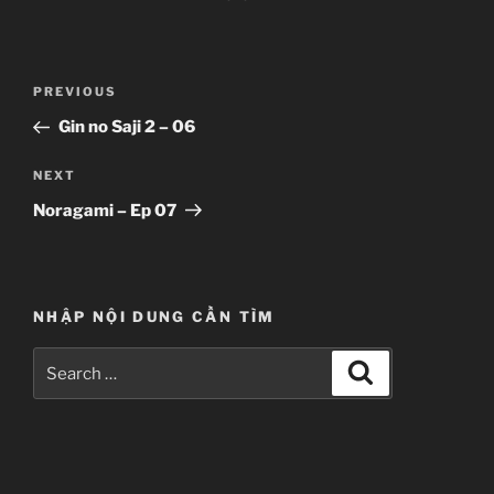
Post
Previous
PREVIOUS
navigation
Post
Gin no Saji 2 – 06
Next
NEXT
Post
Noragami – Ep 07
NHẬP NỘI DUNG CẦN TÌM
Search
Search
for: