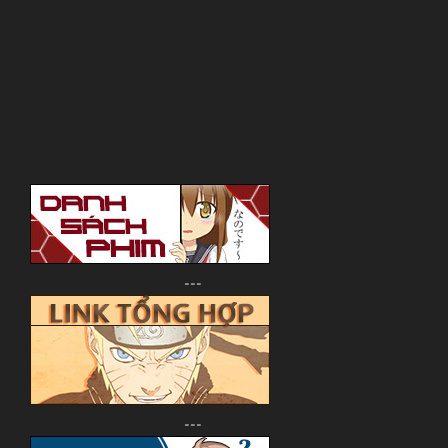
---
---