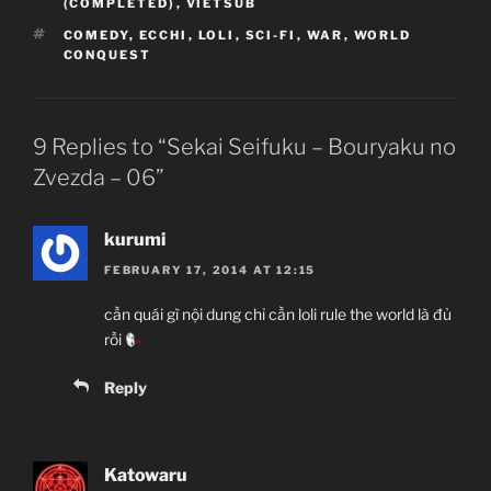
(COMPLETED)
,
VIETSUB
TAGS
COMEDY
,
ECCHI
,
LOLI
,
SCI-FI
,
WAR
,
WORLD
CONQUEST
9 Replies to “Sekai Seifuku – Bouryaku no
Zvezda – 06”
kurumi
FEBRUARY 17, 2014 AT 12:15
cần quái gì nội dung chỉ cần loli rule the world là đủ
rồi
Reply
Katowaru