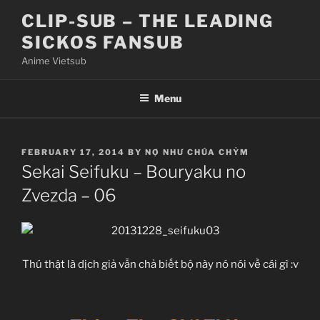
Skip
CLIP-SUB – THE LEADING
to
SICKOS FANSUB
content
Anime Vietsub
Menu
POSTED
FEBRUARY 17, 2014
BY
NỢ NHƯ CHÚA CHỶM
ON
Sekai Seifuku – Bouryaku no
Zvezda – 06
Thú thật là dịch giả vẫn chả biết bộ này nó nói về cái gì :v