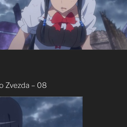
no Zvezda – 08