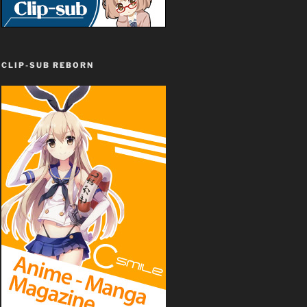
CLIP-SUB REBORN