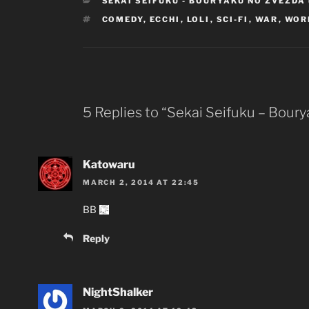
SEKAI SEIFUKU - BOURYAKU NO ZVEZDA
TAGS
COMEDY
,
ECCHI
,
LOLI
,
SCI-FI
,
WAR
,
WOR
5 Replies to “Sekai Seifuku – Bour
Katowaru
MARCH 2, 2014 AT 22:45
BB
Reply
NightShalker