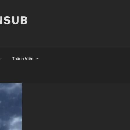
ANSUB
Thành Viên