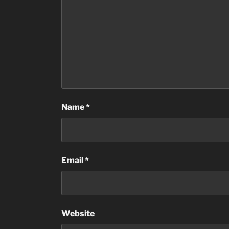
Name
*
Email
*
Website