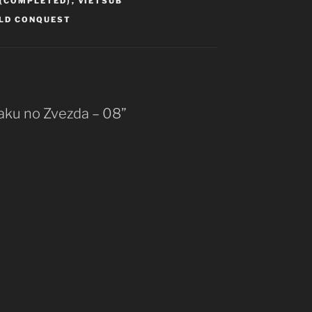
 (COMPLETED)
,
VIETSUB
LD CONQUEST
yaku no Zvezda – 08”