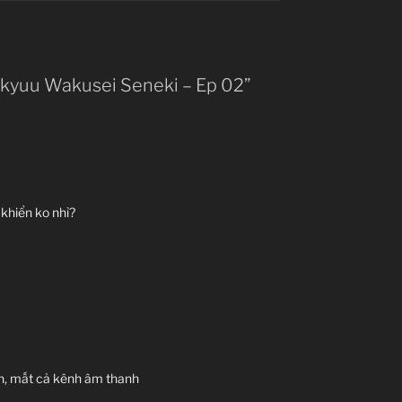
i: Daikyuu Wakusei Seneki
aikyuu Wakusei Seneki – Ep 02”
a: War of the Ninth Planet
騎士 第九惑星戦役
TV Series
nknown
11.04.2015 đến ??
gon Pictures
 khiển ko nhỉ?
, Military, Piloted Robot, Romance,
agedy
, Violence
nội dung:
 Gauna, phần 2.
ần, mất cả kênh âm thanh