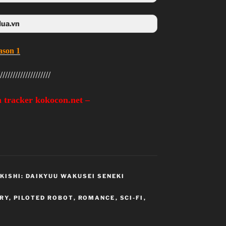
4share
lua.vn
Tenlua
ason 1
////////////////////
 tracker kokocon.net –
 KISHI: DAIKYUU WAKUSEI SENEKI
RY
,
PILOTED ROBOT
,
ROMANCE
,
SCI-FI
,