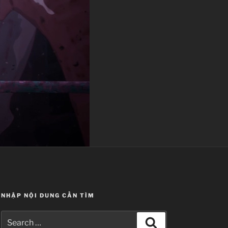
NHẬP NỘI DUNG CẦN TÌM
Search
Search
for: