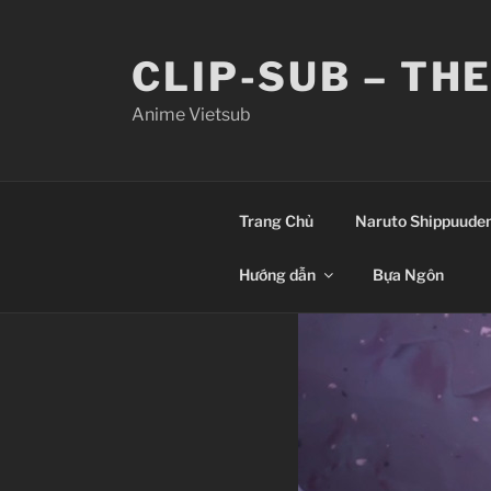
Skip
to
CLIP-SUB – TH
content
Anime Vietsub
Trang Chủ
Naruto Shippuude
Hướng dẫn
Bựa Ngôn