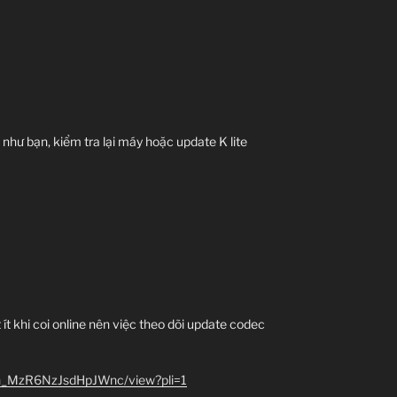
như bạn, kiểm tra lại máy hoặc update K lite
 ít khi coi online nên việc theo dõi update codec
1-h_MzR6NzJsdHpJWnc/view?pli=1