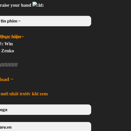
t raise your hand
tin phim ~
 thực hiện~
h:
Win
:
Zenko
////////////
load ~
mới nhất trước khi xem
ega
 Mega
are.vn