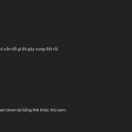
ó vấn đề gì đó gây xung đột rồi
bạn down lại bằng link khác thử xem.