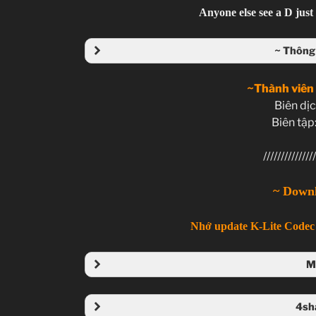
Anyone else see a D jus
~ Thông 
~Thành viên
Biên dịc
Biên tập
///////////////
~ Down
Nhớ update K-Lite Codec 
M
Folder
4sh