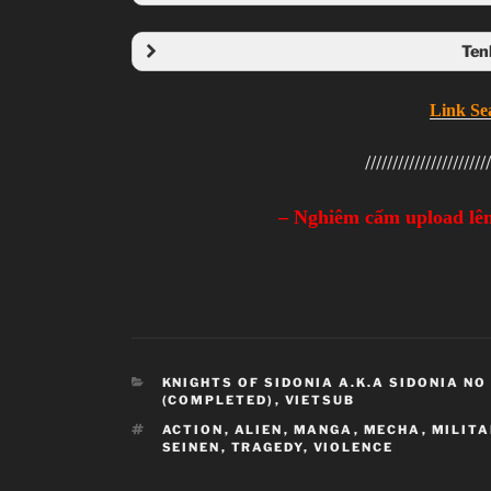
Folder 
Ten
Folder 
Link Se
///////////////////////
– Nghiêm cấm upload lên
CATEGORIES
KNIGHTS OF SIDONIA A.K.A SIDONIA NO
(COMPLETED)
,
VIETSUB
TAGS
ACTION
,
ALIEN
,
MANGA
,
MECHA
,
MILITA
SEINEN
,
TRAGEDY
,
VIOLENCE