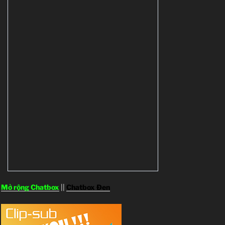
Mở rộng Chatbox
||
Chatbox Đen