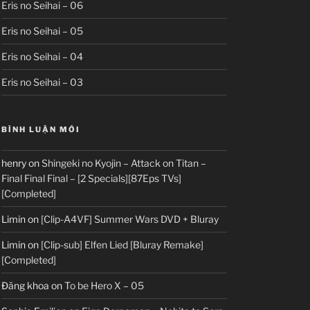
Eris no Seihai – 06
Eris no Seihai – 05
Eris no Seihai – 04
Eris no Seihai – 03
BÌNH LUẬN MỚI
henry
on
Shingeki no Kyojin – Attack on Titan –
Final Final Final – [2 Specials][87Eps TVs]
[Completed]
Limin
on
[Clip-A4VF] Summer Wars DVD + Bluray
Limin
on
[Clip-sub] Elfen Lied [Bluray Remake]
[Completed]
Đăng khoa
on
To be Hero X – 05