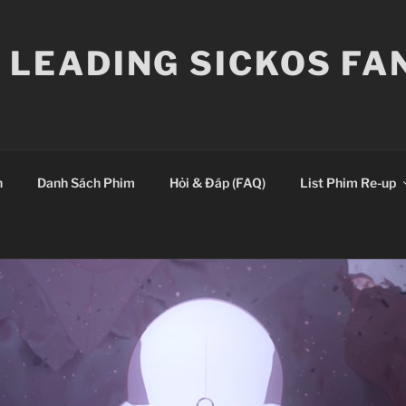
E LEADING SICKOS F
n
Danh Sách Phim
Hỏi & Đáp (FAQ)
List Phim Re-up