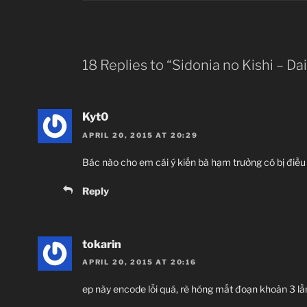
Sidonia no Kish
18 Replies to “Sidonia no Kishi – D
Knights of Sidoni
シドニアの
Kyt0
U
APRIL 20, 2015 AT 20:29
Poly
Bác nào cho em cái ý kiến bà hạm trưởng có bị điều
Action, Alien, Manga, Mecha
Reply
Sci-Fi, Seinen,
Tr
Giới thiệu 
tokarin
Cuộc xâm lăng của
APRIL 20, 2015 AT 20:16
ep này encode lỗi quá, rè hóng mất đoạn khoản 3 l