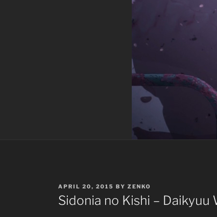
POSTED
APRIL 20, 2015
BY
ZENKO
ON
Sidonia no Kishi – Daikyuu