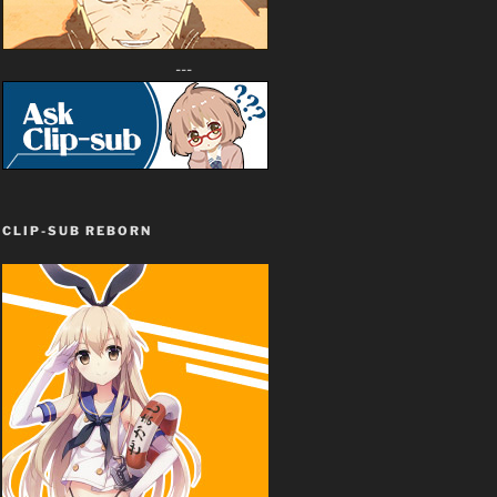
---
CLIP-SUB REBORN