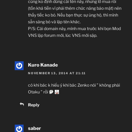
cũng ko định dùng cái tên này, nhưng lỡ mua rồi
(tốn khá tiền vì phải thêm chức năng bảo mật) nên
thấy tiếc ko bỏ. Nếu bạn thực sự ủng hộ, thì mình
sẵn sàng bỏ và lập tên khác.
P/S: Cái domain này, mình mua trước khi bọn Mod
VNS lập forum mới, lúc VNS mới sập.
Kuro Kanade
NOVEMBER 13, 2014 AT 21:11
có khi bác k hiểu ý khi bác Zenko nói ” không phải
Otaku ” rồi
Reply
saber