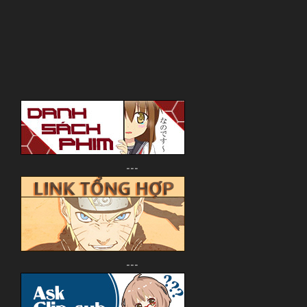
---
---