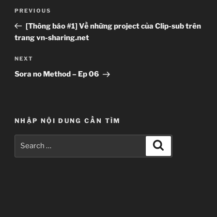
Post
Previous
PREVIOUS
navigation
Post
[Thông báo #1] Về những project của Clip-sub trên
trang vn-sharing.net
Next
NEXT
Post
Sora no Method – Ep 06
NHẬP NỘI DUNG CẦN TÌM
Search
Search
for: