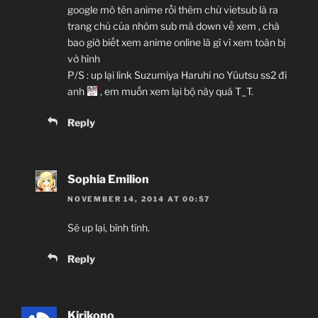
google mò tên anime rồi thêm chử vietsub là ra
trang chủ của nhóm sub mà down về xem , chà
bao giờ biết xem anime online là gì vì xem toàn bị
vở hình
P/S : up lại link Suzumiya Haruhi no Yūutsu ss2 đi
anh
, em muốn xem lại bộ này quá T_T.
Reply
Sophia Emilion
NOVEMBER 14, 2014 AT 00:57
Sẽ up lại, bình tĩnh.
Reply
Kirikono