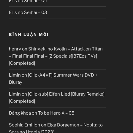
Eris no Seihai – 04
Eris no Seihai – 03
BÌNH LUẬN MỚI
henry
on
Shingeki no Kyojin – Attack on Titan
– Final Final Final – [2 Specials][87Eps TVs]
[Completed]
Limin
on
[Clip-A4VF] Summer Wars DVD +
Bluray
Limin
on
[Clip-sub] Elfen Lied [Bluray Remake]
[Completed]
Đăng khoa
on
To be Hero X – 05
Sophia Emilion
on
Eiga Doraemon – Nobita to
Sora no Utopia (2023)