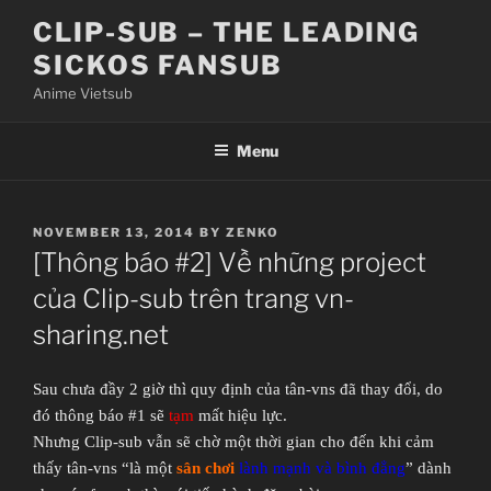
Skip
CLIP-SUB – THE LEADING
to
SICKOS FANSUB
content
Anime Vietsub
Menu
POSTED
NOVEMBER 13, 2014
BY
ZENKO
ON
[Thông báo #2] Về những project
của Clip-sub trên trang vn-
sharing.net
Sau chưa đầy 2 giờ thì quy định của tân-vns đã thay đổi, do
đó thông báo #1 sẽ
tạm
mất hiệu lực.
Nhưng Clip-sub vẫn sẽ chờ một thời gian cho đến khi cảm
thấy tân-vns “là một
sân chơi
lành mạnh và bình đẳng
” dành