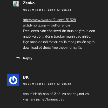
Zenko
NOVEMBER 13, 2014 AT 23:34
http://www.nyaa.se/?user=151528
—
all.hdvnbits.org
—
viettorrent.vn
Free leech, vẫn còn seed, ăn thua do ý thức con
người và cộng đồng tracker mạnh bao nhiêu.
Bọn mình đã nói rõ tiêu chí là mong muốn người
download sẽ được free theo mọi nghĩa.
Reply
BK
NOVEMBER 13, 2014 AT 22:42
cho mình hỏi sao có 2 cái vn-sharing.net với
vnsharings.net/forums vậy