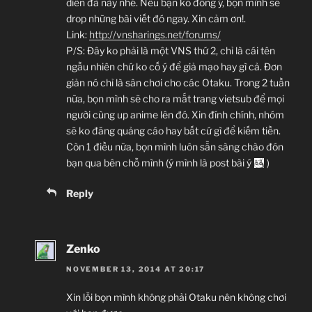
diễn đà này nhé. Nếu bạn ko đồng ý, bọn mình sẽ
drop những bài viết đó ngay. Xin cảm ơn!.
Link:
http://vnsharings.net/forums/
P/S: Đây ko phải là một VNS thứ 2, chỉ là cái tên
ngẫu nhiên chứ ko cố ý để giả mạo hay gì cả. Đơn
giản nó chỉ là sân chơi cho các Otaku. Trong 2 tuần
nữa, bọn mình sẽ cho ra mắt trang vietsub để mọi
người cùng up anime lên đó. Xin đính chính, nhóm
sẽ ko đăng quảng cáo hay bất cứ gì để kiếm tiền.
Còn 1 điều nữa, bọn mình luôn sẵn sàng chào đón
bạn qua bên chỗ mình (ý mình là post bài ý
)
Reply
Zenko
NOVEMBER 13, 2014 AT 20:17
Xin lỗi bọn mình không phải Otaku nên không chơi