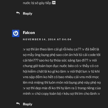
nước bị sờ gáy tiếp
Reply
Falcon
NOVEMBER 14, 2014 AT 04:04
:v sợ thì ăn theo làm cái gì rồi kêu ca?? :v đã biết là
sợ mấy ông bụng phệ sao còn ăn hôi từ cái code tới
cái tên??? sao ko tự thỏa sức sáng tạo đi?? :v nói
chung giờ toàn bọn đục nước béo cò :v thấy có cơ
hội kiếm chát là ko gì ko làm :v nói thật lun :v từ khi
vns sập đếm ko hết có bao nhiêu cái vns mới mọc
lên mà miệng thì luôn môn nói bụng phệ này phệ nọ
:v sợ thì dẹp mịe đi ko thì tự làm ra 1 trang riêng của
mình :v chứ copy toàn bộ r kêu sợ thì im cho lành :v
Reply