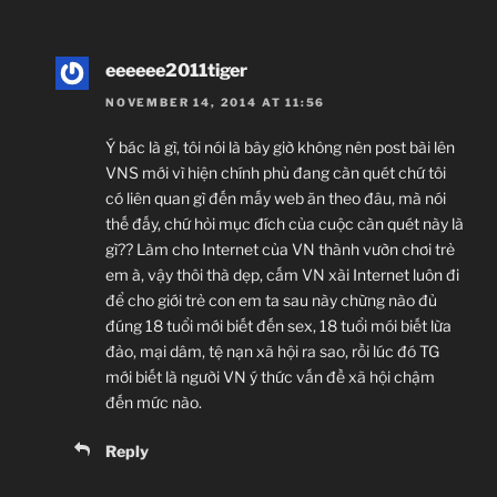
eeeeee2011tiger
NOVEMBER 14, 2014 AT 11:56
Ý bác là gì, tôi nói là bây giờ không nên post bài lên
VNS mới vì hiện chính phủ đang càn quét chứ tôi
có liên quan gì đến mấy web ăn theo đâu, mà nói
thế đấy, chứ hỏi mục đích của cuộc càn quét này là
gì?? Làm cho Internet của VN thành vườn chơi trẻ
em à, vậy thôi thà dẹp, cấm VN xài Internet luôn đi
để cho giới trẻ con em ta sau này chừng nào đủ
đúng 18 tuổi mới biết đến sex, 18 tuổi mói biết lừa
đảo, mại dâm, tệ nạn xã hội ra sao, rồi lúc đó TG
mới biết là người VN ý thức vấn đề xã hội chậm
đến mức nào.
Reply