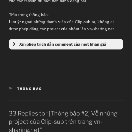
cho các fansub thì mới tiến hành đăng bài.
Trân trọng thông báo.
Lưu ý: ngoài những thành viên của Clip-sub ra, không ai
được phép đăng các project của nhóm lên vn-sharing.net
Xin phép trích dẫn comment của một khán giả
CATEGORIES
THÔNG BÁO
33 Replies to “[Thông báo #2] Về những
project của Clip-sub trên trang vn-
sharing.net”