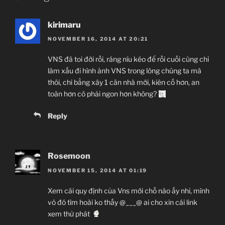
kirimaru
NOVEMBER 16, 2014 AT 20:21
VNS đã toi đời rồi, ráng níu kéo để rồi cuối cùng chỉ
làm xấu đi hình ảnh VNS trong lòng chúng ta mà
thôi, chi bằng xây 1 căn nhà mới, kiên cố hơn, an
toàn hơn có phải ngon hơn không?
Reply
Rosemoon
NOVEMBER 15, 2014 AT 01:19
Xem cái quy định của Vns mới chỗ nào ấy nhỉ, mình
vô đó tìm hoài ko thấy @___@ ai cho xin cái link
xem thử phát