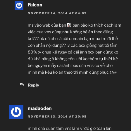
Falcon
NOVEMBER 14, 2014 AT 04:09
ms vào web của bạn
bạn bảo ko thích cách làm
việc của vns cũng như không hề ăn theo đúng
ko??? ok cứ cho là cái domain bạn mua trc đi thế
còn phần nội dung?? :v các box giống hệt tới tầm
80% :v chưa kể ngay cả cái ảnh box bạn cũng ko
đủ khả năng à không còn lười ko thèm tự thiết kế
bê nguyên mấy cái ảnh box của vns cũ về cho
mình mà kêu ko ăn theo thì mình cũng phục @@
Reply
madaoden
NOVEMBER 13, 2014 AT 20:05
mình chả quan tâm vns lắm vì đó giờ toàn lên