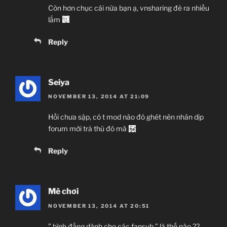
Còn hơn chục cái nữa bạn ạ, vnsharing đẻ ra nhiều
lắm
Reply
Seiya
NOVEMBER 13, 2014 AT 21:09
Hồi chưa sập, có t mod nào đó ghét nên nhân dịp
forum mới trả thù đó mà
Reply
Mê chơi
NOVEMBER 13, 2014 AT 20:51
” bình đẳng dành cho các fansub ” là thế nào ??