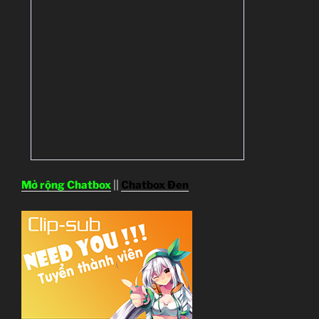
Mở rộng Chatbox
||
Chatbox Đen