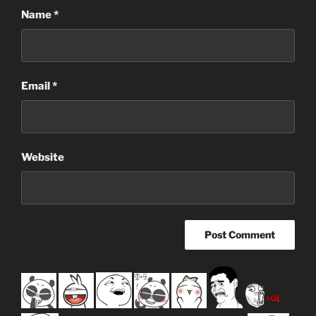
Name
*
Email
*
Website