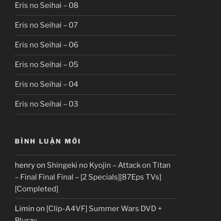
Eris no Seihai – 08
Eris no Seihai – 07
Eris no Seihai – 06
Eris no Seihai – 05
Eris no Seihai – 04
Eris no Seihai – 03
BÌNH LUẬN MỚI
henry
on
Shingeki no Kyojin – Attack on Titan
– Final Final Final – [2 Specials][87Eps TVs]
[Completed]
Limin
on
[Clip-A4VF] Summer Wars DVD +
Bluray