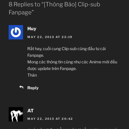
8 Replies to “[Thông Báo] Clip-sub
Fanpage”
Huy
MAY 22, 2013 AT 22:19
Rất hay, cuối cung Clip-sub cũng đầu tư cái
Fanpage.
Mong các thông tin cũng như các Anime mới đều
được update trên Fanpage.
Thân
Reply
AT
MAY 22, 2013 AT 20:42