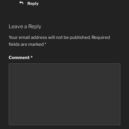
Reply
Leave a Reply
Your email address will not be published.
Required
fields are marked
*
Comment
*