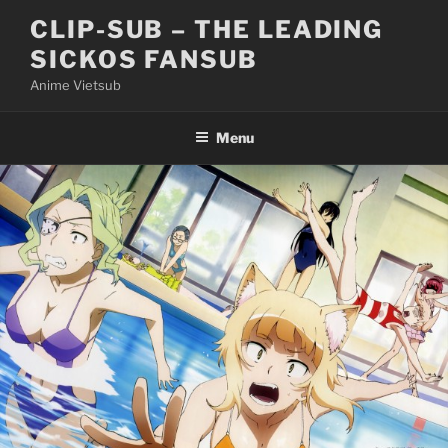
Skip
CLIP-SUB – THE LEADING
to
SICKOS FANSUB
content
Anime Vietsub
Menu