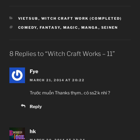
CATEGORIES
VIETSUB
,
WITCH CRAFT WORK (COMPLETED)
TAGS
COMEDY
,
FANTASY
,
MAGIC
,
MANGA
,
SEINEN
8 Replies to “Witch Craft Works – 11”
Fye
MARCH 21, 2014 AT 20:22
Trước muốn Thanks thym.. có ss2 k nhỉ ?
Reply
hk