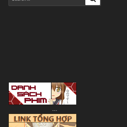
for:
---