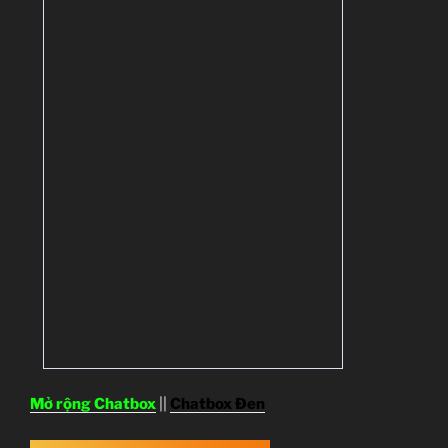
Mở rộng Chatbox
||
Chatbox Đen