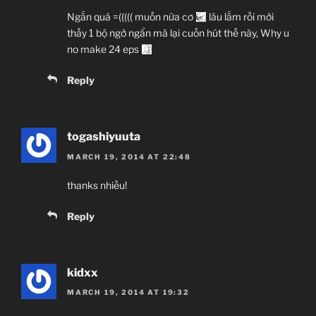
Ngắn quá =((((( muốn nữa cơ
lâu lắm rồi mới
thấy 1 bộ ngớ ngẩn mà lại cuốn hút thế này, Why u
no make 24 eps
Reply
togashiyuuta
MARCH 19, 2014 AT 22:48
thanks nhiều!
Reply
kidxx
MARCH 19, 2014 AT 19:32