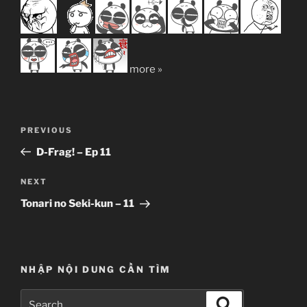
more »
Post
Previous
PREVIOUS
navigation
Post
D-Frag! – Ep 11
Next
NEXT
Post
Tonari no Seki-kun – 11
NHẬP NỘI DUNG CẦN TÌM
Search
Search