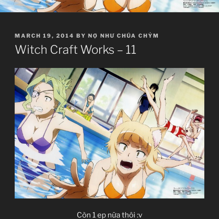
POSTED
MARCH 19, 2014
BY
NỢ NHƯ CHÚA CHỶM
ON
Witch Craft Works – 11
Còn 1 ep nữa thôi :v