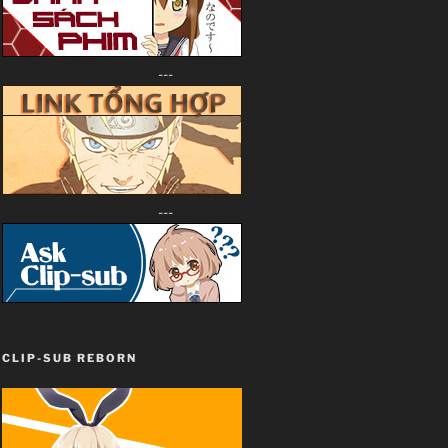
---
---
CLIP-SUB REBORN