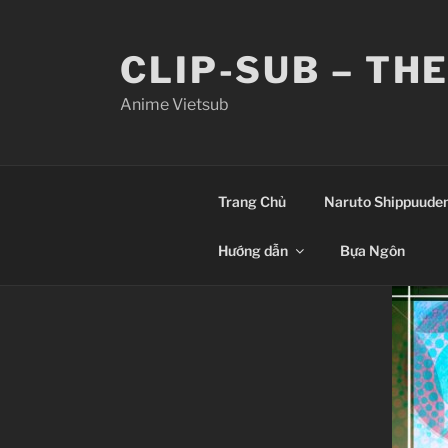
Skip
to
CLIP-SUB – TH
content
Anime Vietsub
Trang Chủ
Naruto Shippuude
Hướng dẫn
Bựa Ngôn