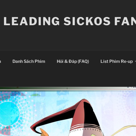
E LEADING SICKOS F
n
Danh Sách Phim
Hỏi & Đáp (FAQ)
List Phim Re-up