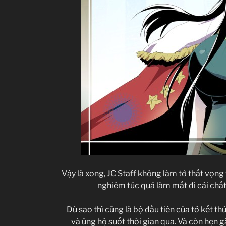
Vậy là xong, JC Staff không làm tớ thất vọng
nghiêm túc quá làm mất đi cái chất
Dù sao thì cũng là bộ đầu tiên của tớ kết t
và ủng hộ suốt thời gian qua. Và còn hẹn 