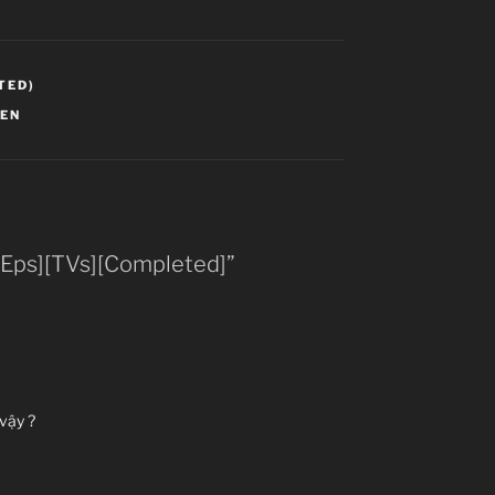
TED)
NEN
2 Eps][TVs][Completed]”
vậy ?