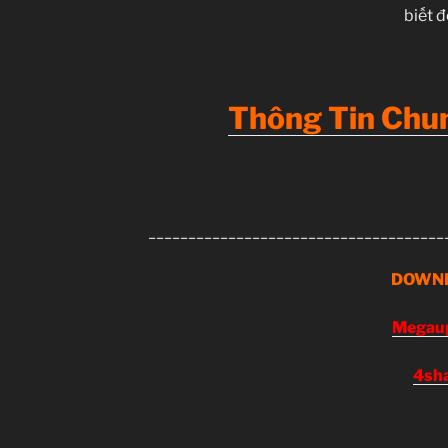
biết 
Thông Tin Chun
_____________________________________
D
OWN
Megau
4sh