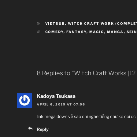
CATEGORIES
VIETSUB
,
WITCH CRAFT WORK (COMPLE
TAGS
COMEDY
,
FANTASY
,
MAGIC
,
MANGA
,
SEI
8 Replies to “Witch Craft Works [1
Kadoya Tsukasa
APRIL 6, 2019 AT 07:06
link mega down về sao chỉ nghe tiếng chứ ko coi dc 
Reply