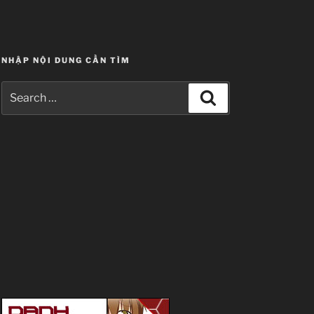
NHẬP NỘI DUNG CẦN TÌM
Search
Search
for: