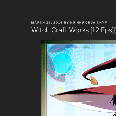
POSTED
MARCH 25, 2014
BY
NỢ NHƯ CHÚA CHỶM
ON
Witch Craft Works [12 Eps]