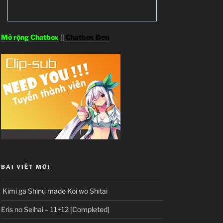
Mở rộng Chatbox
||
Chatbox Đen
BÀI VIẾT MỚI
Kimi ga Shinu made Koi wo Shitai
Eris no Seihai – 11+12 [Completed]