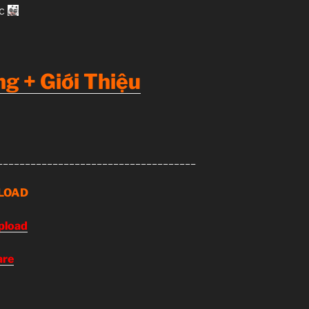
đc
g + Giới Thiệu
____________________________________
LOAD
pload
are