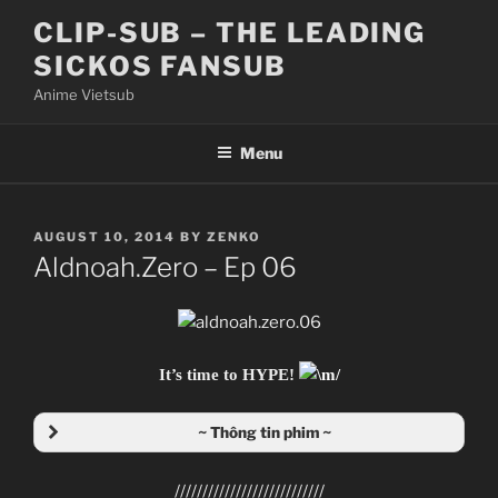
Skip
CLIP-SUB – THE LEADING
to
SICKOS FANSUB
content
Anime Vietsub
Menu
POSTED
AUGUST 10, 2014
BY
ZENKO
ON
Aldnoah.Zero – Ep 06
It’s time to HYPE!
~ Thông tin phim ~
///////////////////////////