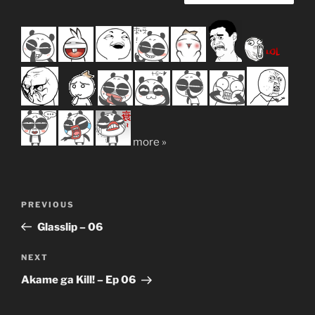
more »
Post
Previous
PREVIOUS
navigation
Post
Glasslip – 06
Next
NEXT
Post
Akame ga Kill! – Ep 06