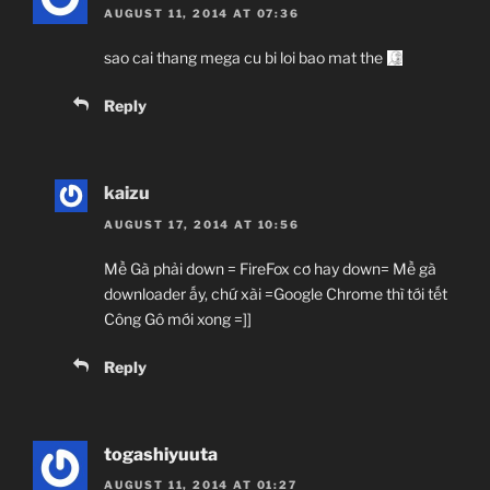
AUGUST 11, 2014 AT 07:36
sao cai thang mega cu bi loi bao mat the
Reply
kaizu
AUGUST 17, 2014 AT 10:56
Mề Gà phải down = FireFox cơ hay down= Mề gà
downloader ấy, chứ xài =Google Chrome thì tới tết
Công Gô mới xong =]]
Reply
togashiyuuta
AUGUST 11, 2014 AT 01:27