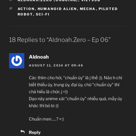
TAGS
ACTION
,
HUMANOID ALIEN
,
MECHA
,
PILOTED
Aldnoah.Zero
ROBOT
,
SCI-FI
アルドノア・ゼロ
TV Series
12
18 Replies to “Aldnoah.Zero – Ep 06”
06.07.2014 đến ??
Troyca, A-1 Pictures
Aldnoah
Action, Humanoid Alien, Mecha, Piloted
AUGUST 11, 2014 AT 09:46
Robot, Sci-Fi
Các thím cho hỏi, “chuẩn úy” là j thế :)). Nào h chỉ
Aoki Ei
biết thiếu úy, trung úy, đại úy, chứ “chuẩn úy” thì
(Kara no Kyoukai, Fate/Zero)
chả hiểu là chức j =))
Dạo này anime xài “chuẩn úy” nhiều quá, mấy úy
Urobuchi Gen
khác thì bỏ lơ :))
(
Psycho-Pass
,
Mahou Shoujo Madoka Magica
,
Chuẩn men…..? >:)
Fate/Zero)
Reply
Sawano Hiroyuki