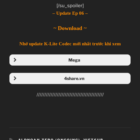
[/su_spoiler]
– Update Ep 06 –
~ Download ~
Nhớ update K-Lite Codec mới nhất trước khi xem
Mega
Folder Mega
4share.vn
Folder 4share
///////////////////////////////////////////
CATEGORIES
ALDNOAH.ZERO (ONGOING)
,
VIETSUB