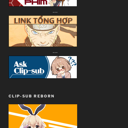
---
---
CLIP-SUB REBORN