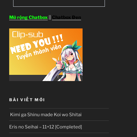
Mở rộng Chatbox
||
Chatbox Đen
BÀI VIẾT MỚI
Kimi ga Shinu made Koi wo Shitai
Eris no Seihai – 11+12 [Completed]