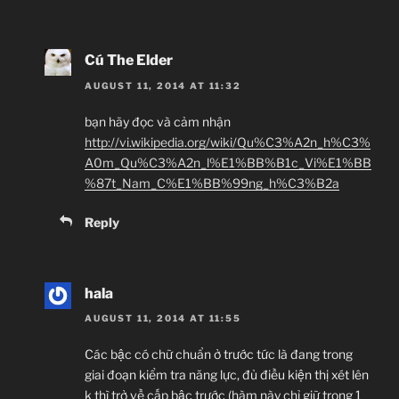
(
Shingeki no Kyojin
,
Kill La Kill
,
Guilty Crown
)
“Heavenly blue.” by Kalafina.
Cú The Elder
“A/Z” by SawanoHiroyuki[nZk]:mizuki.
AUGUST 11, 2014 AT 11:32
~Thành viên thực hiện~
bạn hãy đọc và cảm nhận
Zenko
http://vi.wikipedia.org/wiki/Qu%C3%A2n_h%C3%
JJ-Channel
A0m_Qu%C3%A2n_l%E1%BB%B1c_Vi%E1%BB
%87t_Nam_C%E1%BB%99ng_h%C3%B2a
Giới thiệu nội dung:
Reply
Hỏa Tinh Đại Chiến Địa Cầu.
hala
AUGUST 11, 2014 AT 11:55
Các bậc có chữ chuẩn ở trước tức là đang trong
giai đoạn kiểm tra năng lực, đủ điều kiện thị xét lên
k thì trở về cấp bậc trước (hàm này chỉ giữ trong 1