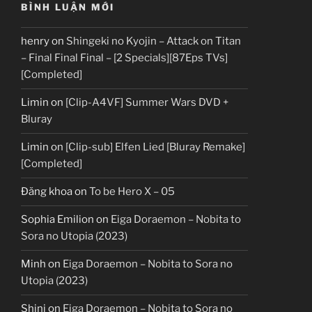
BÌNH LUẬN MỚI
henry
on
Shingeki no Kyojin – Attack on Titan
– Final Final Final – [2 Specials][87Eps TVs]
[Completed]
Limin
on
[Clip-A4VF] Summer Wars DVD +
Bluray
Limin
on
[Clip-sub] Elfen Lied [Bluray Remake]
[Completed]
Đăng khoa
on
To be Hero X – 05
Sophia Emilion
on
Eiga Doraemon – Nobita to
Sora no Utopia (2023)
Minh
on
Eiga Doraemon – Nobita to Sora no
Utopia (2023)
Shini
on
Eiga Doraemon – Nobita to Sora no