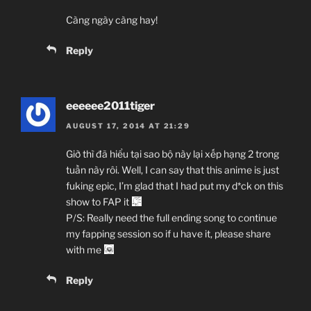
(
Shingeki no Kyojin
,
Kill La Kill
,
Guilty Crown
)
Càng ngày càng hay!
“Heavenly blue.” by Kalafina.
Reply
“A/Z” by SawanoHiroyuki[nZk]:mizuki.
~Thành viên thực hiện~
eeeeee2011tiger
Zenko
AUGUST 17, 2014 AT 21:29
JJ-Channel
Giờ thì đã hiểu tại sao bộ này lại xếp hạng 2 trong
Giới thiệu nội dung:
tuần này rôi. Well, I can say that this anime is just
Hỏa Tinh Đại Chiến Địa Cầu.
fuking epic, I’m glad that I had put my d*ck on this
show to FAP it
P/S: Really need the full ending song to continue
my fapping session so if u have it, please share
with me
Reply