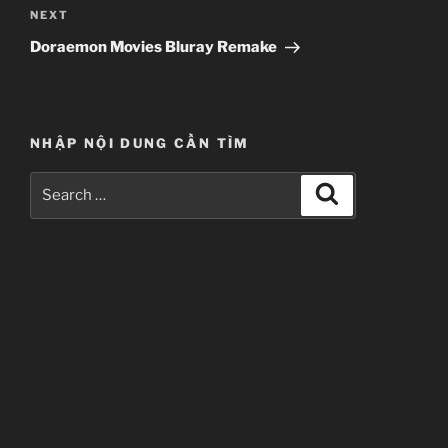
Next
NEXT
Post
Doraemon Movies Bluray Remake
NHẬP NỘI DUNG CẦN TÌM
Search
Search
for: