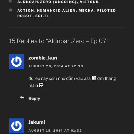
CATEGORIES
ALDNOAH.ZERO (ONGOING)
,
VIETSUB
TAGS
ACTION
,
HUMANOID ALIEN
,
MECHA
,
PILOTED
Aldnoah.Zero
ROBOT
,
SCI-FI
アルドノア・ゼロ
TV Series
12
15 Replies to “Aldnoah.Zero – Ep 07”
06.07.2014 đến ??
Troyca, A-1 Pictures
zombie_kun
Action, Humanoid Alien, Mecha, Piloted
AUGUST 20, 2014 AT 22:38
Robot, Sci-Fi
đù, ep này xem như đấm vào ass
đm thằng
Aoki Ei
main
(Kara no Kyoukai, Fate/Zero)
Reply
Urobuchi Gen
(
Psycho-Pass
,
Mahou Shoujo Madoka Magica
,
Fate/Zero)
Jakumi
AUGUST 19, 2014 AT 01:32
Sawano Hiroyuki