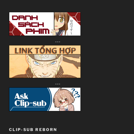
---
---
CLIP-SUB REBORN