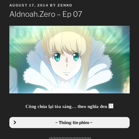
POSTED
AUGUST 17, 2014
BY
ZENKO
ON
Aldnoah.Zero – Ep 07
Công chúa lại tỏa sáng… theo nghĩa đen
~ Thông tin phim ~
///////////////////////////