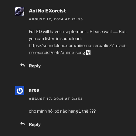
Aoi No EXorcist
AUGUST 17, 2014 AT 21:35
Full ED will have in september .. Please wait ….. But,
you can listen in souncloud :
https://soundcloud.com/hiiro-no-zero/aliez?in=aoi-
no-exorcist/sets/anime-song
Reply
ares
AUGUST 17, 2014 AT 21:51
cho mình hỏi bộ nào hạng 1 thế ???
Reply