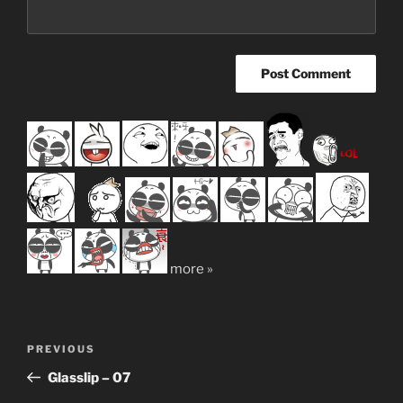
more »
Post
Previous
PREVIOUS
navigation
Post
Glasslip – 07