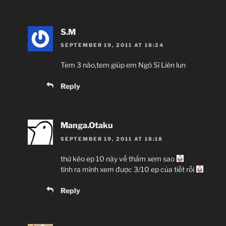
S.M
SEPTEMBER 19, 2011 AT 18:24
Tem 3 nào,tem giúp em Ngô Sĩ Liên lun
Reply
Manga.Otaku
SEPTEMBER 19, 2011 AT 18:18
thử kéo ep 10 này về thẩm xem sao
tính ra mình xem được 3/10 ep của tiết rồi
Reply