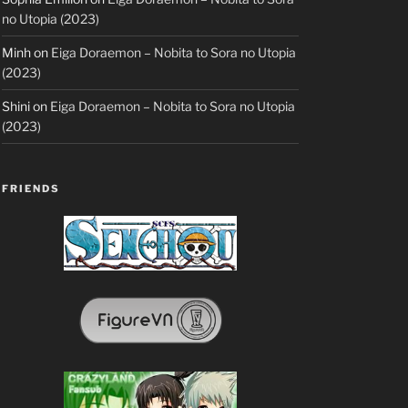
no Utopia (2023)
Minh
on
Eiga Doraemon – Nobita to Sora no Utopia
(2023)
Shini
on
Eiga Doraemon – Nobita to Sora no Utopia
(2023)
FRIENDS