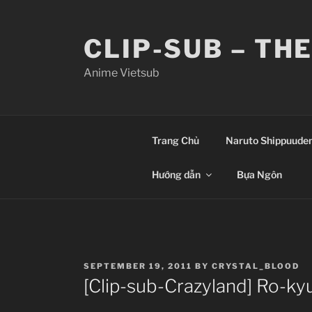
Skip
to
CLIP-SUB – TH
content
Anime Vietsub
Trang Chủ
Naruto Shippuude
Hướng dẫn
Bựa Ngôn
POSTED
SEPTEMBER 19, 2011
BY
CRYSTAL_BLOOD
ON
[Clip-sub-Crazyland] Ro-ky