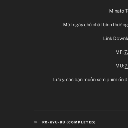
Minato 
Một ngày chủ nhật bình thường
Link Downl
MF:
7
MU:
7
Lưu ý: các bạn muốn xem phim ổn địn
CATEGORIES
RO-KYU-BU (COMPLETED)