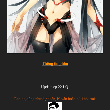
Thông tin phim
Update ep 22 LQ.
Ending đúng như dự đoán, b` vẫn hoàn b`, khỏi rmk