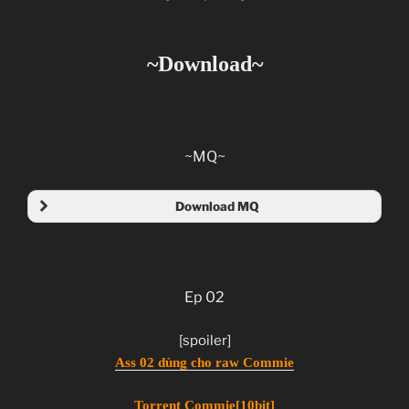
~Download~
~MQ~
Download MQ
Ep 02
Ass 01 dùng cho raw Commie
Ass 01 dùng cho ANK-Raws(8bit)
[spoiler]
[ANK-Raws][8bit]
Ass 02 dùng cho raw Commie
Fonts
Torrent Commie[10bit]
Ep 01[10bit]