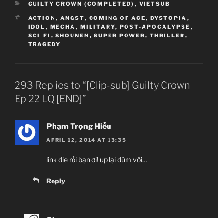
CATEGORIES
GUILTY CROWN (COMPLETED)
,
VIETSUB
Ep 08 HQ
Guilty Crown OP Single – My Dearest
TAGS
ACTION
,
ANGST
,
COMING OF AGE
,
DYSTOPIA
,
IDOL
,
MECHA
,
MILITARY
,
POST-APOCALYPSE
,
Ep 09 HQ
Guilty Crown ED Single – Departures ~Anata ni
SCI-FI
,
SHOUNEN
,
SUPER POWER
,
THRILLER
,
TRAGEDY
Okuru Ai no Uta~
Ep 10 HQ
Ep 11 HQ
293 Replies to “[Clip-sub] Guilty Crown
Ep 22 LQ [END]”
Phạm Trọng Hiếu
APRIL 12, 2014 AT 13:35
link die rồi bạn ơi! up lại dùm với…
Reply