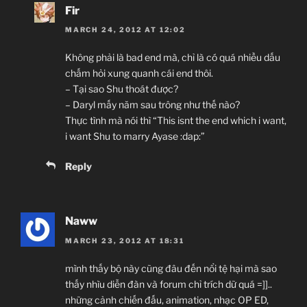
Fir
MARCH 24, 2012 AT 12:02
Không phải là bad end mà, chỉ là có quá nhiều dấu
chấm hỏi xung quanh cái end thôi.
– Tại sao Shu thoát được?
– Daryl mấy năm sau trông như thế nào?
Thực tình mà nói thì “This isnt the end which i want,
i want Shu to marry Ayase :dap:”
Reply
Naww
MARCH 23, 2012 AT 18:31
mình thấy bộ này cũng đâu đến nổi tệ hại mà sao
thấy nhìu diễn đàn và forum chỉ trích dữ quá =]]..
những cảnh chiến đấu, animation, nhạc OP ED,