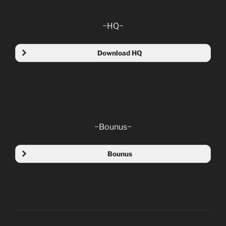
~HQ~
Download HQ
Ep 01 HQ
Ep 02 HQ
Ep 03 HQ
~Bounus~
Ep 04 HQ
Bounus
Ep 05 HQ
Opening
Ep 06 HQ
Insert song
Ep 07 HQ
Ending