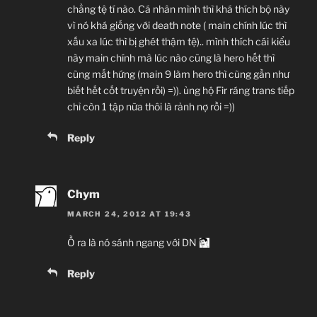
chẳng tệ tí nào. Cá nhân mình thì khá thích bộ này
vì nó khá giống với death note ( main chính lúc thì
xấu xa lúc thì bị ghét thậm tệ).. mình thích cái kiểu
này main chính mà lúc nào cũng là hero hết thì
cũng mất hứng (main 9 làm hero thì cũng gần như
biết hết cốt truyện rồi) =)). ủng hộ Fir ráng trans tiếp
chỉ còn 1 tập nữa thôi là rảnh nợ rồi =))
Reply
Chym
MARCH 24, 2012 AT 19:43
Ồ ra là nó sánh ngang với DN
Reply