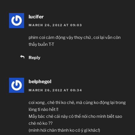
lucifer
MARCH 26, 2012 AT 09:03
phim coi cảm động vậy thoy chứ , coi lại vẫn còn
thấy buồn T-T
Reply
belphegol
MARCH 26, 2012 AT 00:34
coi xong , chê thì ko chê, mà cũng ko động lại trong
lòng tí nào hết !!
Mấy bác chê cái này có thể nói cho mình biết sao
chê nó ko ??
(mình hỏi chân thành ko có ý gì khác!)