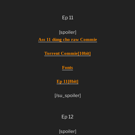
Ep 11
[spoiler]
Ass 11 dùng cho raw Commie
Torrent Commie[10bit]
Fonts
Ep 11[8bit]
[/su_spoiler]
Ep 12
[spoiler]