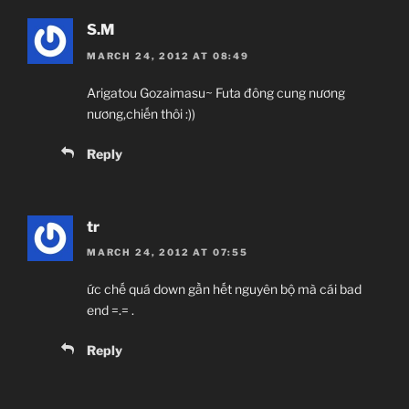
S.M
MARCH 24, 2012 AT 08:49
Arigatou Gozaimasu~ Futa đông cung nương
nương,chiến thôi :))
Reply
tr
MARCH 24, 2012 AT 07:55
ức chế quá down gần hết nguyên bộ mà cái bad
end =.= .
Reply