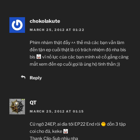
chokolakute
MARCH 25, 2012 AT 01:22
Phim nhảm thật đấy ^^ thế mà các bạn vẫn làm
đến tận ep cuối thật là có trách nhiệm đó nha bis
bis
vì nỗ lực của các bạn mình xẽ cố gắng căng
mắt xem đến ep cuối gọi là ủng hộ tinh thần ;))
Reply
QT
MARCH 25, 2012 AT 01:15
Cứ ngỡ 24EP, ai dìa tới EP22 End ròi
dồn 3 tập
coi cho đã, keke
Thank Clip-Sub nhìu nha