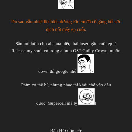
Dù sao vẫn nhiệt liệt biểu dương Fir em đã cố gắng hết sức
dịch nốt mấy ep cuối.
Sẵn nói luôn cho ai chưa biết, bài insert gần cuối ep là
Release my soul, có trong album OST Guilty Crown, muốn
down thì google nhé
Phim có thể b`, nhưng nhạc thì khỏi chê vào đâu
được.
(supercell mà lỵ
)
Bản HQ gồm có: