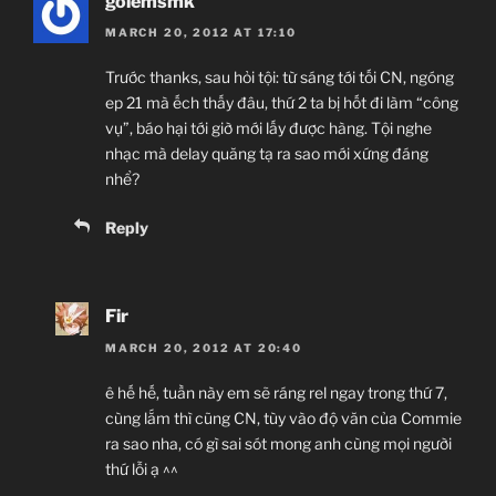
golemsmk
MARCH 20, 2012 AT 17:10
Trước thanks, sau hỏi tội: từ sáng tới tối CN, ngóng
ep 21 mà ếch thấy đâu, thứ 2 ta bị hốt đi làm “công
vụ”, báo hại tới giờ mới lấy được hàng. Tội nghe
nhạc mà delay quăng tạ ra sao mới xứng đáng
nhể?
Reply
Fir
MARCH 20, 2012 AT 20:40
ê hế hế, tuần này em sẽ ráng rel ngay trong thứ 7,
cùng lắm thì cũng CN, tùy vào độ văn của Commie
ra sao nha, có gì sai sót mong anh cùng mọi người
thứ lỗi ạ ^^