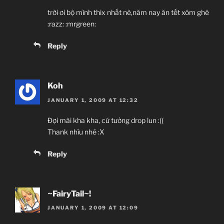
trời ơi bộ mình thix nhất nè,năm nay ăn tết xôm ghê
:razz: :mrgreen:
Reply
Koh
JANUARY 1, 2009 AT 12:32
Đợi mãi kha kha, cứ tưởng drop lun :((
Thank nhìu nhé :X
Reply
~FairyTail~!
JANUARY 1, 2009 AT 12:09