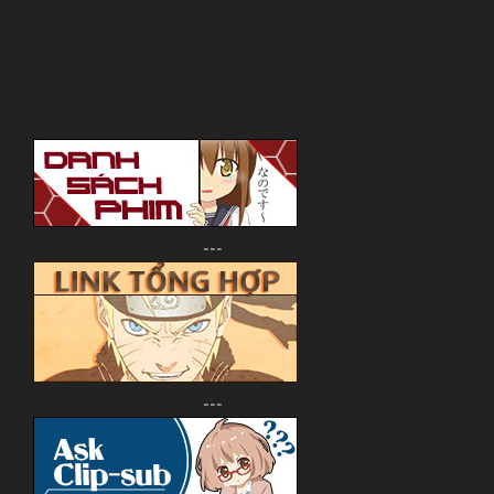
---
---