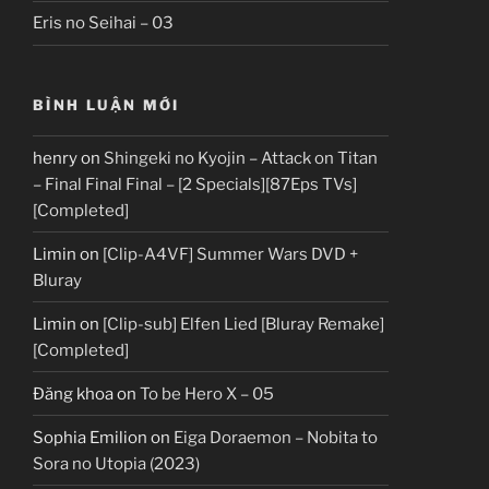
Eris no Seihai – 03
BÌNH LUẬN MỚI
henry
on
Shingeki no Kyojin – Attack on Titan
– Final Final Final – [2 Specials][87Eps TVs]
[Completed]
Limin
on
[Clip-A4VF] Summer Wars DVD +
Bluray
Limin
on
[Clip-sub] Elfen Lied [Bluray Remake]
[Completed]
Đăng khoa
on
To be Hero X – 05
Sophia Emilion
on
Eiga Doraemon – Nobita to
Sora no Utopia (2023)