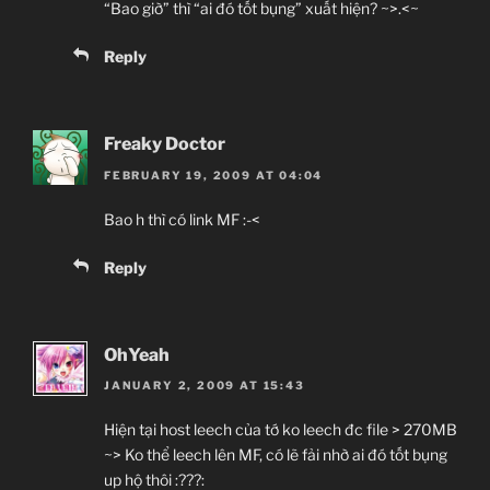
“Bao giờ” thì “ai đó tốt bụng” xuất hiện? ~>.<~
Reply
Freaky Doctor
FEBRUARY 19, 2009 AT 04:04
Bao h thì có link MF :-<
Reply
OhYeah
JANUARY 2, 2009 AT 15:43
Hiện tại host leech của tớ ko leech đc file > 270MB
~> Ko thể leech lên MF, có lẽ fải nhờ ai đó tốt bụng
up hộ thôi :???: