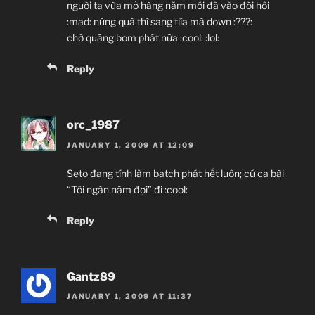
người ta vừa mở hàng năm mới đã vào đòi hôi
:mad: nứng quá thì sang tiía mà down :???:
chờ quăng bom phát nữa :cool: :lol:
Reply
orc_1987
JANUARY 1, 2009 AT 12:09
Seto đang tính làm batch phát hết luôn; cứ ca bài
“Tôi ngàn năm đợi” đi :cool:
Reply
Gantz89
JANUARY 1, 2009 AT 11:37