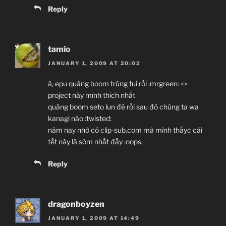
Reply
tamio
JANUARY 1, 2009 AT 20:02
á, epu quăng boom trúng tui rồi :mrgreen: ^^
project này mình thích nhất
quăng boom seto lun đê rồi sau đó chúng ta wa
kanagi nào :twisted:
năm nay nhờ có clip-sub.com mà mình thấyc cái
tết này là sôm nhất đấy :oops:
Reply
dragonboyzen
JANUARY 1, 2009 AT 14:49