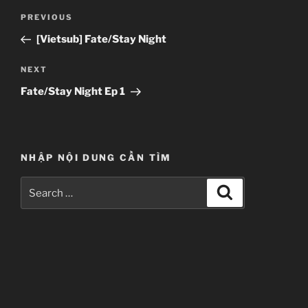
Post
Previous
PREVIOUS
navigation
Post
[Vietsub] Fate/Stay Night
Next
NEXT
Post
Fate/Stay Night Ep 1
NHẬP NỘI DUNG CẦN TÌM
Search
Search
for: