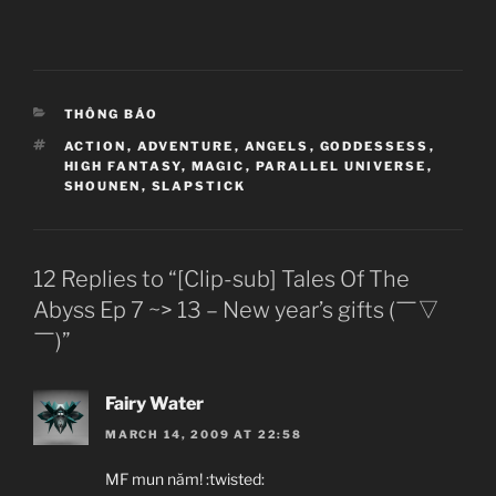
CATEGORIES
THÔNG BÁO
TAGS
ACTION
,
ADVENTURE
,
ANGELS
,
GODDESSESS
,
HIGH FANTASY
,
MAGIC
,
PARALLEL UNIVERSE
,
SHOUNEN
,
SLAPSTICK
12 Replies to “[Clip-sub] Tales Of The
Abyss Ep 7 ~> 13 – New year’s gifts (￣▽
￣)”
Fairy Water
MARCH 14, 2009 AT 22:58
MF mun năm! :twisted: