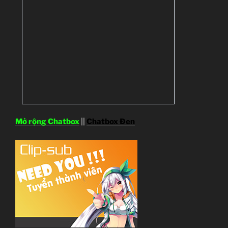
Mở rộng Chatbox
||
Chatbox Đen