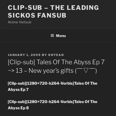
Skip
CLIP-SUB – THE LEADING
to
SICKOS FANSUB
content
Anime Vietsub
Menu
POSTED
JANUARY 1, 2009
BY
OHYEAH
ON
[Clip-sub] Tales Of The Abyss Ep 7
~> 13 – New year’s gifts (￣▽￣)
[Clip-sub][1280×720-h264-Vorbis]Tales Of The
Abyss Ep 7
[Clip-sub][1280×720-h264-Vorbis]Tales Of The
Abyss Ep 8