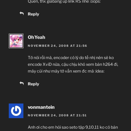
Quên, thx giabang up link RS nhé :oops:
Reply
OhYeah
NOVEMBER 24, 2008 AT 21:56
Tớ nói rồi mà, encoder có lý do tế nhị nên sẽ ko
encode XviD nữa, cậu chịu khó xem bản h264 đi,
máy cùi như máy tớ vẫn xem đc mà :idea:
Reply
vonmantein
NOVEMBER 24, 2008 AT 21:51
Anh ơi cho em hỏi sao seto tập 9,10,11 ko có bản