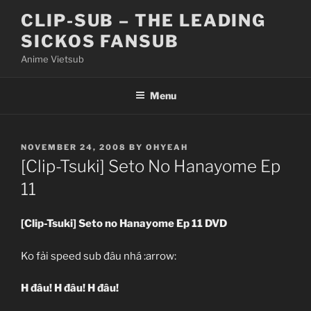
Skip
CLIP-SUB – THE LEADING
to
SICKOS FANSUB
content
Anime Vietsub
Menu
POSTED
NOVEMBER 24, 2008
BY
OHYEAH
ON
[Clip-Tsuki] Seto No Hanayome Ep
11
[Clip-Tsuki] Seto no Hanayome Ep 11 DVD
Ko fải speed sub đâu nhá :arrow:
H đâu! H đâu! H đâu!