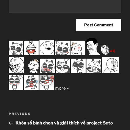
more »
Post
Previous
PREVIOUS
navigation
Post
Khóa sổ bình chọn và giải thích về project Seto