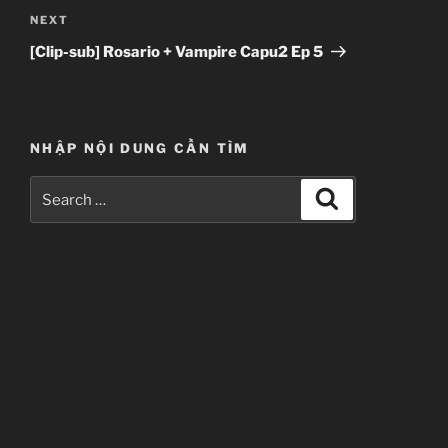
Next
NEXT
Post
[Clip-sub] Rosario + Vampire Capu2 Ep 5
NHẬP NỘI DUNG CẦN TÌM
Search
Search
for: