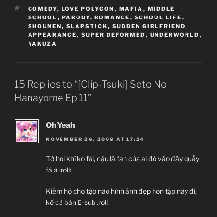
TAGS
COMEDY
,
LOVE POLYGON
,
MAFIA
,
MIDDLE
SCHOOL
,
PARODY
,
ROMANCE
,
SCHOOL LIFE
,
SHOUNEN
,
SLAPSTICK
,
SUDDEN GIRLFRIEND
APPEARANCE
,
SUPER DEFORMED
,
UNDERWORLD
,
YAKUZA
15 Replies to “[Clip-Tsuki] Seto No
Hanayome Ep 11”
OhYeah
NOVEMBER 26, 2008 AT 17:24
Tớ hỏi khí ko fải, cậu là fan của ai đó vào đây quấy
fá à :roll:
Kiếm hộ cho tập nào hình ảnh đẹp hơn tập này đi,
kể cả bản E-sub :roll: