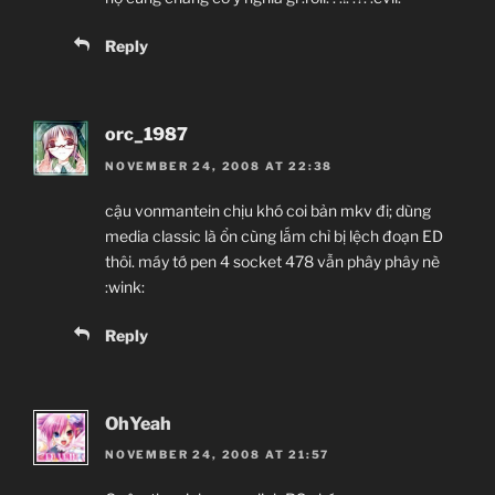
Reply
orc_1987
NOVEMBER 24, 2008 AT 22:38
cậu vonmantein chịu khó coi bản mkv đi; dùng
media classic là ổn cùng lắm chỉ bị lệch đoạn ED
thôi. máy tớ pen 4 socket 478 vẫn phây phây nè
:wink:
Reply
OhYeah
NOVEMBER 24, 2008 AT 21:57