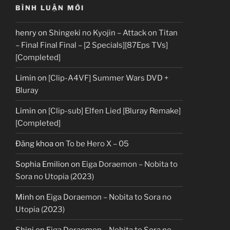
BÌNH LUẬN MỚI
henry
on
Shingeki no Kyojin – Attack on Titan
– Final Final Final – [2 Specials][87Eps TVs]
[Completed]
Limin
on
[Clip-A4VF] Summer Wars DVD +
Bluray
Limin
on
[Clip-sub] Elfen Lied [Bluray Remake]
[Completed]
Đăng khoa
on
To be Hero X – 05
Sophia Emilion
on
Eiga Doraemon – Nobita to
Sora no Utopia (2023)
Minh
on
Eiga Doraemon – Nobita to Sora no
Utopia (2023)
Shini
on
Eiga Doraemon – Nobita to Sora no