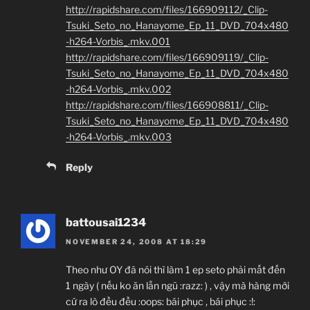
http://rapidshare.com/files/166909112/_Clip-
Tsuki_Seto_no_Hanayome_Ep_11_DVD_704x480
-h264-Vorbis_.mkv.001
http://rapidshare.com/files/166909119/_Clip-
Tsuki_Seto_no_Hanayome_Ep_11_DVD_704x480
-h264-Vorbis_.mkv.002
http://rapidshare.com/files/166908811/_Clip-
Tsuki_Seto_no_Hanayome_Ep_11_DVD_704x480
-h264-Vorbis_.mkv.003
Reply
battousai1234
NOVEMBER 24, 2008 AT 18:29
Theo như OY đã nói thì làm 1 ep seto phải mất đến
1 ngày ( nếu ko ăn lẫn ngũ :razz: ) , vậy mà hàng mới
cứ ra lò đều đều :oops: bái phục , bái phục :!: