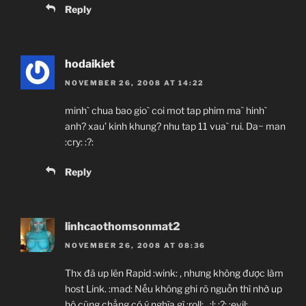
Reply
hodaikiet
NOVEMBER 26, 2008 AT 14:22
minh` chua bao gio` coi mot tap phim ma` hinh`
anh? xau’ kinh khung? nhu tap 11 vua` rui. Da~ man
:cry: :?:
Reply
linhcaothomsonmat2
NOVEMBER 26, 2008 AT 08:36
Thx đã up lên Rapid :wink: , nhưng không được làm
host Link. :mad: Nếu không ghi rõ nguồn thì nhờ up
hộ cũng chẳng có ý nghĩa gì :roll: . :!: :?: :evil: