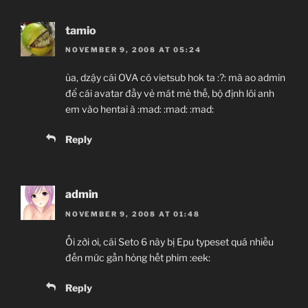
tamio
NOVEMBER 9, 2008 AT 05:24
ủa, dzậy cái OVA có vietsub hok ta :?: mà ao admin
để cái avatar đầy vẻ mát mẻ thế, bộ định lôi anh
em vào hentai à :mad: :mad: :mad:
Reply
admin
NOVEMBER 9, 2008 AT 01:48
Ối zời ơi, cái Seto 6 này bị Epu typeset quá nhiều
đến mức gần hỏng hết phim :eek:
Reply