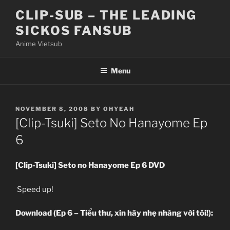
Skip
CLIP-SUB – THE LEADING
to
SICKOS FANSUB
content
Anime Vietsub
Menu
POSTED
NOVEMBER 8, 2008
BY
OHYEAH
ON
[Clip-Tsuki] Seto No Hanayome Ep
6
[Clip-Tsuki] Seto no Hanayome Ep 6 DVD
Speed up!
Download (Ep 6 – Tiểu thư, xin hãy nhẹ nhàng với tôi!):