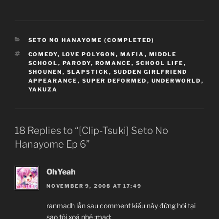
CATEGORIES
SETO NO HANAYOME (COMPLETED)
TAGS
COMEDY
,
LOVE POLYGON
,
MAFIA
,
MIDDLE
SCHOOL
,
PARODY
,
ROMANCE
,
SCHOOL LIFE
,
SHOUNEN
,
SLAPSTICK
,
SUDDEN GIRLFRIEND
APPEARANCE
,
SUPER DEFORMED
,
UNDERWORLD
,
YAKUZA
18 Replies to “[Clip-Tsuki] Seto No
Hanayome Ep 6”
OhYeah
NOVEMBER 9, 2008 AT 17:49
ranmadh lần sau comment kiểu này đừng hỏi tại
sao tôi xoá nhé :mad: