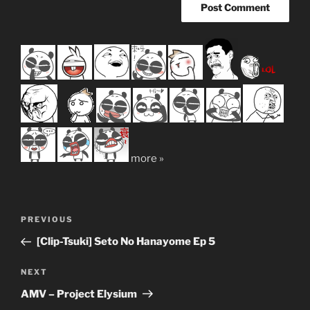
more »
Post
Previous
PREVIOUS
navigation
Post
[Clip-Tsuki] Seto No Hanayome Ep 5
Next
NEXT
Post
AMV – Project Elysium