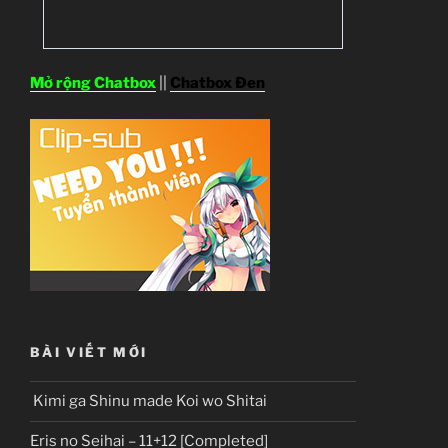
Mở rộng Chatbox
||
Chatbox Đen
BÀI VIẾT MỚI
Kimi ga Shinu made Koi wo Shitai
Eris no Seihai – 11+12 [Completed]