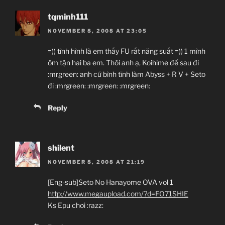
tqminh111
NOVEMBER 8, 2008 AT 23:05
=)) tình hình là em thấy FU rất năng suất =)) 1 mình
ôm tận hai ba em. Thôi anh ạ, Koihime để sau đi
:mrgreen: anh cứ bình tĩnh làm Abyss + R V + Seto
đi :mrgreen: :mrgreen: :mrgreen:
Reply
shilent
NOVEMBER 8, 2008 AT 21:19
[Eng-sub]Seto No Hanayome OVA vol 1
http://www.megaupload.com/?d=FO71SHIE
Ks Epu chơi :razz: