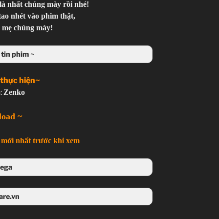
là nhất chúng mày rồi nhé!
tao nhét vào phim thật,
ệ mẹ chúng mày!
tin phim ~
 thực hiện~
:
Zenko
load ~
mới nhất trước khi xem
ega
 Mega
are.vn
4share