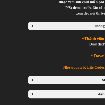
được xem sub chửi miễn phí 
P/S: demo trước, lần tới 
xem đéo nổi thì k
~ Thông 
~Thành viên
Biên dịch
~ Down
Nhớ update K-Lite Codec 
M
Folder
4sh
Folder 