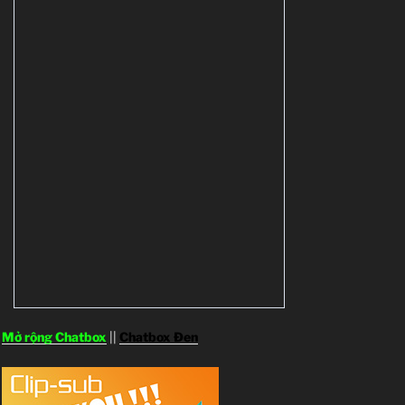
Mở rộng Chatbox
||
Chatbox Đen