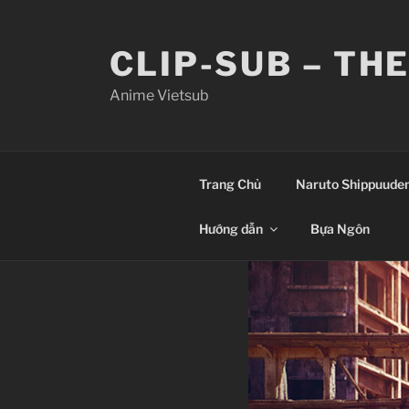
Skip
to
CLIP-SUB – TH
content
Anime Vietsub
Trang Chủ
Naruto Shippuude
Hướng dẫn
Bựa Ngôn