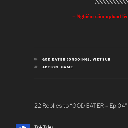
///////////////////////
– Nghiêm cấm upload lên
CATEGORIES
GOD EATER (ONGOING)
,
VIETSUB
TAGS
ACTION
,
GAME
22 Replies to “GOD EATER – Ep 04”
Trẻ Trâu