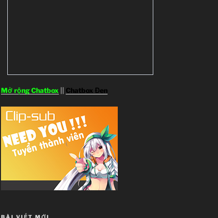
Mở rộng Chatbox
||
Chatbox Đen
BÀI VIẾT MỚI