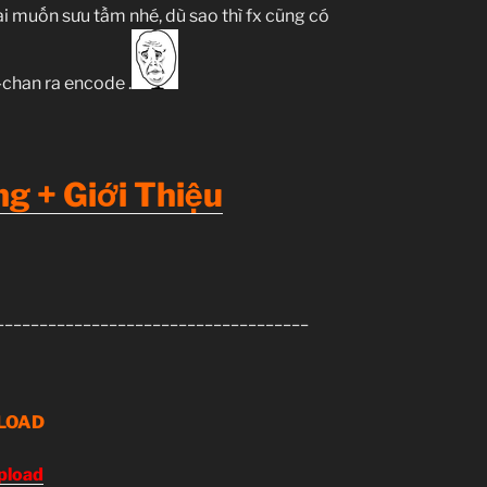
i muốn sưu tầm nhé, dù sao thì fx cũng có
p-chan ra encode .
g + Giới Thiệu
____________________________________
LOAD
pload