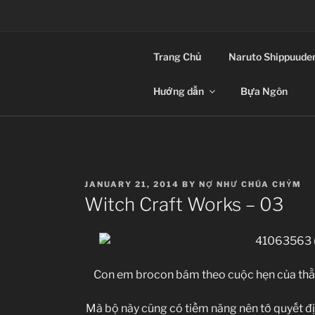
Skip
to
CLIP-SUB – TH
content
Trang Chủ
Naruto Shippuude
Anime Vietsub
Hướng dẫn
Bựa Ngôn
POSTED
JANUARY 21, 2014
BY
NỢ NHƯ CHÚA CHỶM
ON
Witch Craft Works – 03
Con em brocon bám theo cuộc hẹn của thằng
Mà bộ này cũng có tiềm năng nên tớ quyết đị