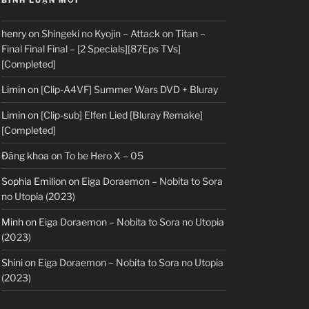
BÌNH LUẬN MỚI
henry
on
Shingeki no Kyojin – Attack on Titan –
Final Final Final – [2 Specials][87Eps TVs]
[Completed]
Limin
on
[Clip-A4VF] Summer Wars DVD + Bluray
Limin
on
[Clip-sub] Elfen Lied [Bluray Remake]
[Completed]
Đăng khoa
on
To be Hero X – 05
Sophia Emilion
on
Eiga Doraemon – Nobita to Sora
no Utopia (2023)
Minh
on
Eiga Doraemon – Nobita to Sora no Utopia
(2023)
Shini
on
Eiga Doraemon – Nobita to Sora no Utopia
(2023)