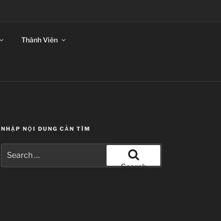
ANSUB
Thành Viên
NHẬP NỘI DUNG CẦN TÌM
Search
for:
Search