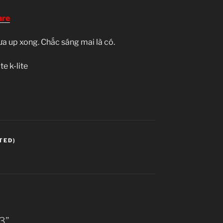
are
a up xong. Chắc sáng mai là có.
e k-lite
TED)
03”