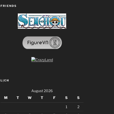
FRIENDS
LỊCH
August 2026
M
T
W
T
F
S
S
1
2