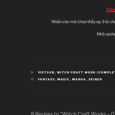
4sh
Nhấn vào mà chưa thấy ep 3 là chư
Nhớ updat
CATEGORIES
VIETSUB
,
WITCH CRAFT WORK (COMPLE
TAGS
FANTASY
,
MAGIC
,
MANGA
,
SEINEN
8 Replies to “Witch Craft Works – 