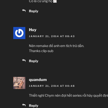
Có là cứ ủng hộ
Reply
Huy
JANUARY 21, 2014 AT 08:43
Nên remake để anh em tích trữ dần.
Thanks clip-sub
Reply
quandum
JANUARY 21, 2014 AT 00:48
Thiết nghĩ Chym nên đợi hết series rồi hãy quyết đị
Reply