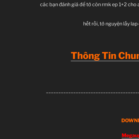
các bạn đánh giá để tớ còn rmk ep 1+2 cho a
hết rồi, tớ nguyện lấy la
Thông Tin Chun
_____________________________________
D
OWN
Megau