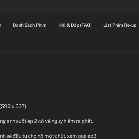
E LEADING SICKOS F
n
Danh Sách Phim
Hỏi & Đáp (FAQ)
List Phim Re-up
 anh suốt ep 2 có vẻ nguy hiểm ra phết.
nh sẽ đầu tư cho nó một chút, xem qua ep3