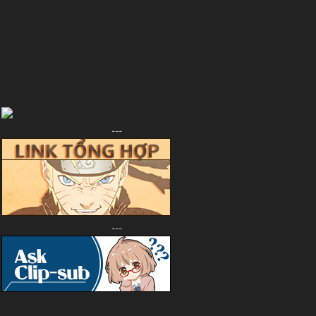
---
---