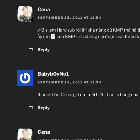
Cena
SEPTEMBER 25, 2011 AT 11:54
@Bis: em Hard sub rồi thì khả năng cứ KMP mà nã th
ấy mờ
còn KMP còn không coi được nữa thì bó t
Reply
Babyb0yNo1
SEPTEMBER 25, 2011 AT 11:34
thanks bác Cena. giờ em mới biết. thanks hàng của b
Reply
Cena
SEPTEMBER 25, 2011 AT 00:47