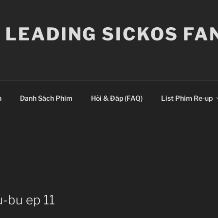
E LEADING SICKOS F
n
Danh Sách Phim
Hỏi & Đáp (FAQ)
List Phim Re-up
u-bu ep 11