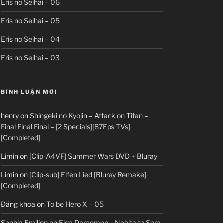
Eris no Seihai – 06
Eris no Seihai – 05
Eris no Seihai – 04
Eris no Seihai – 03
BÌNH LUẬN MỚI
henry
on
Shingeki no Kyojin – Attack on Titan –
Final Final Final – [2 Specials][87Eps TVs]
[Completed]
Limin
on
[Clip-A4VF] Summer Wars DVD + Bluray
Limin
on
[Clip-sub] Elfen Lied [Bluray Remake]
[Completed]
Đăng khoa
on
To be Hero X – 05
Sophia Emilion
on
Eiga Doraemon – Nobita to Sora