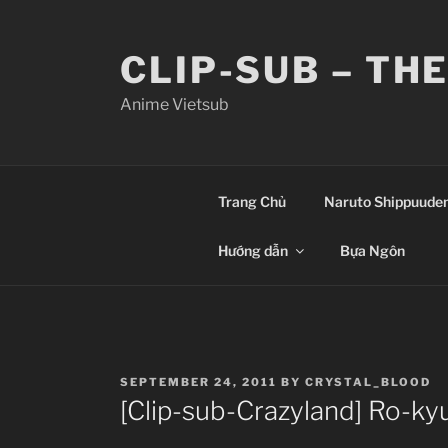
Skip
to
CLIP-SUB – TH
content
Anime Vietsub
Trang Chủ
Naruto Shippuude
Hướng dẫn
Bựa Ngôn
POSTED
SEPTEMBER 24, 2011
BY
CRYSTAL_BLOOD
ON
[Clip-sub-Crazyland] Ro-ky