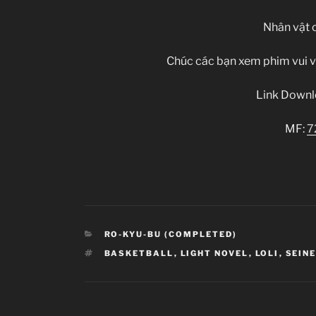
Nhân vật 
Chúc các bạn xem phim vui 
Link Downlo
MF:
7
CATEGORIES
RO-KYU-BU (COMPLETED)
TAGS
BASKETBALL
,
LIGHT NOVEL
,
LOLI
,
SEIN