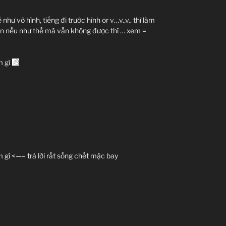
hư vỡ hình, tiếng đi trước hình or v…v..v.. thì làm
 còn nếu như thế mà vẫn không được thì … xem =
m gì
gì <—– trả lời rất sống chết mặc bay