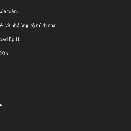
của tuần
.
vẻ
, và nhớ ủng hộ mình nha
.
ad Ep 11:
20p
EN