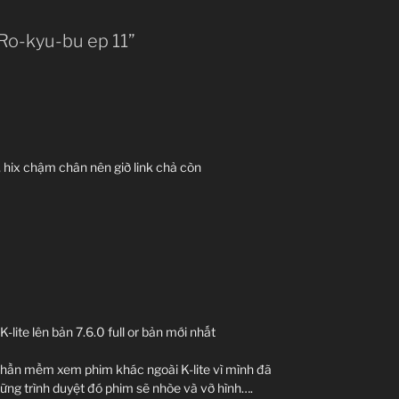
 Ro-kyu-bu ep 11”
, hix chậm chân nên giờ link chả còn
-lite lên bản 7.6.0 full or bản mới nhất
phần mềm xem phim khác ngoài K-lite vì mình đã
hững trình duyệt đó phim sẽ nhòe và vỡ hình….