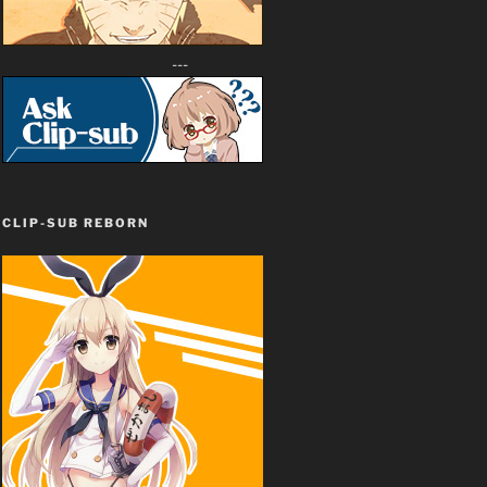
---
CLIP-SUB REBORN