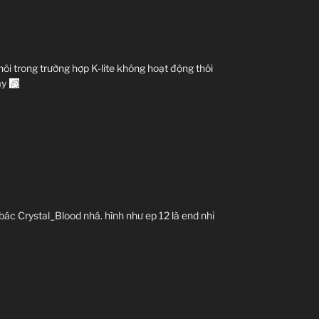
ôi trong trường hợp K-lite không hoạt động thôi
ay
ác Crystal_Blood nhá. hình như ep 12 là end nhỉ