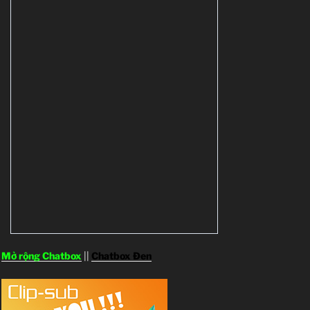
Mở rộng Chatbox
||
Chatbox Đen